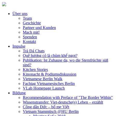
Über uns
Team
Geschichte
Partner und Kunden
Mach mit!
Spenden
Kontakt
Impulse
Trà Đá Chats
Quê hương có là chùm khế ngọt?
Publikation: Ist Zuhause da, wo die Sternfrüchte süß
sind?
Kitchen Stories
Kinonacht & Podiumsdiskussion
Vietnamese Berlin Walk
Fachtag Vietnamesisches Berlin
VLab Homepage Launch
Bildung
Recommendation with Preface of "The Border Within"
Wissenstransfer: Viet-deutsche(s) Leben – erzählt
Công dân Đức – bố mẹ Việt
Vietnam Stammtisch @HU Berlin