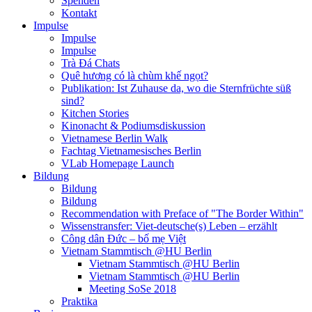
Spenden
Kontakt
Impulse
Impulse
Impulse
Trà Đá Chats
Quê hương có là chùm khế ngọt?
Publikation: Ist Zuhause da, wo die Sternfrüchte süß
sind?
Kitchen Stories
Kinonacht & Podiumsdiskussion
Vietnamese Berlin Walk
Fachtag Vietnamesisches Berlin
VLab Homepage Launch
Bildung
Bildung
Bildung
Recommendation with Preface of "The Border Within"
Wissenstransfer: Viet-deutsche(s) Leben – erzählt
Công dân Đức – bố mẹ Việt
Vietnam Stammtisch @HU Berlin
Vietnam Stammtisch @HU Berlin
Vietnam Stammtisch @HU Berlin
Meeting SoSe 2018
Praktika