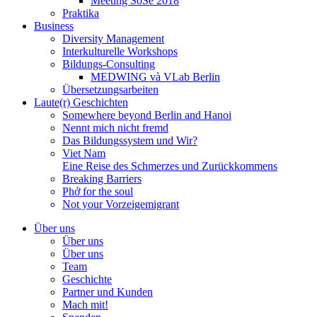
Meeting SoSe 2018
Praktika
Business
Diversity Management
Interkulturelle Workshops
Bildungs-Consulting
MEDWING và VLab Berlin
Übersetzungsarbeiten
Laute(r) Geschichten
Somewhere beyond Berlin and Hanoi
Nennt mich nicht fremd
Das Bildungssystem und Wir?
Viet Nam
Eine Reise des Schmerzes und Zurückkommens
Breaking Barriers
Phở for the soul
Not your Vorzeigemigrant
Über uns
Über uns
Über uns
Team
Geschichte
Partner und Kunden
Mach mit!