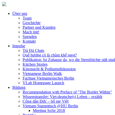
Über uns
Team
Geschichte
Partner und Kunden
Mach mit!
Spenden
Kontakt
Impulse
Trà Đá Chats
Quê hương có là chùm khế ngọt?
Publikation: Ist Zuhause da, wo die Sternfrüchte süß sin
Kitchen Stories
Kinonacht & Podiumsdiskussion
Vietnamese Berlin Walk
Fachtag Vietnamesisches Berlin
VLab Homepage Launch
Bildung
Recommendation with Preface of "The Border Within"
Wissenstransfer: Viet-deutsche(s) Leben – erzählt
Công dân Đức – bố mẹ Việt
Vietnam Stammtisch @HU Berlin
Meeting SoSe 2018