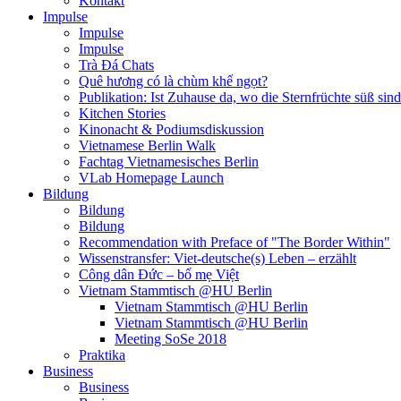
Kontakt
Impulse
Impulse
Impulse
Trà Đá Chats
Quê hương có là chùm khế ngọt?
Publikation: Ist Zuhause da, wo die Sternfrüchte süß sin
Kitchen Stories
Kinonacht & Podiumsdiskussion
Vietnamese Berlin Walk
Fachtag Vietnamesisches Berlin
VLab Homepage Launch
Bildung
Bildung
Bildung
Recommendation with Preface of "The Border Within"
Wissenstransfer: Viet-deutsche(s) Leben – erzählt
Công dân Đức – bố mẹ Việt
Vietnam Stammtisch @HU Berlin
Vietnam Stammtisch @HU Berlin
Vietnam Stammtisch @HU Berlin
Meeting SoSe 2018
Praktika
Business
Business