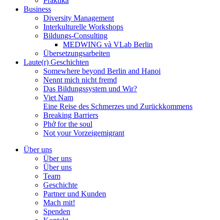
Praktika
Business
Diversity Management
Interkulturelle Workshops
Bildungs-Consulting
MEDWING và VLab Berlin
Übersetzungsarbeiten
Laute(r) Geschichten
Somewhere beyond Berlin and Hanoi
Nennt mich nicht fremd
Das Bildungssystem und Wir?
Viet Nam
Eine Reise des Schmerzes und Zurückkommens
Breaking Barriers
Phở for the soul
Not your Vorzeigemigrant
Über uns
Über uns
Über uns
Team
Geschichte
Partner und Kunden
Mach mit!
Spenden