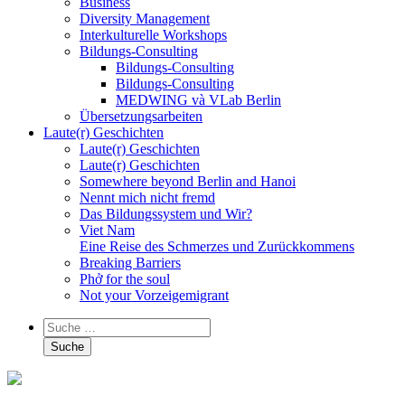
Business
Diversity Management
Interkulturelle Workshops
Bildungs-Consulting
Bildungs-Consulting
Bildungs-Consulting
MEDWING và VLab Berlin
Übersetzungsarbeiten
Laute(r) Geschichten
Laute(r) Geschichten
Laute(r) Geschichten
Somewhere beyond Berlin and Hanoi
Nennt mich nicht fremd
Das Bildungssystem und Wir?
Viet Nam
Eine Reise des Schmerzes und Zurückkommens
Breaking Barriers
Phở for the soul
Not your Vorzeigemigrant