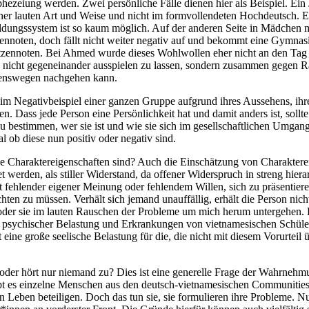
phezeiung werden. Zwei persönliche Fälle dienen hier als Beispiel. Ein
iner lauten Art und Weise und nicht im formvollendeten Hochdeutsch.
dungssystem ist so kaum möglich. Auf der anderen Seite in Mädchen mit
pitzennoten, doch fällt nicht weiter negativ auf und bekommt eine Gymna
pitzennoten. Bei Ahmed wurde dieses Wohlwollen eher nicht an den Tag ge
ch nicht gegeneinander ausspielen zu lassen, sondern zusammen gegen R
ebenswegen nachgehen kann.
m Negativbeispiel einer ganzen Gruppe aufgrund ihres Aussehens, ihre
. Dass jede Person eine Persönlichkeit hat und damit anders ist, sollt
 zu bestimmen, wer sie ist und wie sie sich im gesellschaftlichen Umg
l ob diese nun positiv oder negativ sind.
ive Charaktereigenschaften sind? Auch die Einschätzung von Charakterei
rden, als stiller Widerstand, da offener Widerspruch in streng hierarc
 fehlender eigener Meinung oder fehlendem Willen, sich zu präsentieren
hten zu müssen. Verhält sich jemand unauffällig, erhält die Person ni
 oder sie im lauten Rauschen der Probleme um mich herum untergehen. 
 psychischer Belastung und Erkrankungen von vietnamesischen Schüler
eine große seelische Belastung für die, die nicht mit diesem Vorurtei
r hört nur niemand zu? Dies ist eine generelle Frage der Wahrnehmun
bt es einzelne Menschen aus den deutsch-vietnamesischen Communities, 
 Leben beteiligen. Doch das tun sie, sie formulieren ihre Probleme. Nur