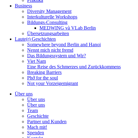
Praktika
Business
Diversity Management
Interkulturelle Workshops
Bildungs-Consulting
MEDWING và VLab Berlin
Übersetzungsarbeiten
Laute(r) Geschichten
Somewhere beyond Berlin and Hanoi
Nennt mich nicht fremd
Das Bildungssystem und Wir?
Viet Nam
Eine Reise des Schmerzes und Zurückkommens
Breaking Barriers
Phở for the soul
Not your Vorzeigemigrant
Über uns
Über uns
Über uns
Team
Geschichte
Partner und Kunden
Mach mit!
Spenden