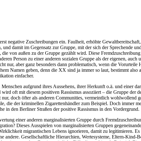
uerst negative Zuschreibungen ein. Faulheit, erhöhte Gewaltbereitschaf
, und damit im Gegensatz zur Gruppe, mit der sich der Sprechende und 
 die von außen zu der Gruppe gezählt wird. Diese Fremdzuschreibung 
anderen Person zu einer anderen sozialen Gruppe als der eigenen, auc
ht nur, aber ganz besonders dann problematisch, wenn die Vorurteil
chem Namen geben, denn die XX sind ja immer so laut, bestimmt also a
ikation einfacher.
 Menschen aufgrund ihres Aussehens, ihrer Herkunft o.ä. und einer dara
 wird oft mit diesem positiven Rassismus assoziiert – die Gruppe der
 nur, doch öfter als anderen Communities, vermeintlich wohlwollend geg
teile, die der kriminellen Zigarettenhändler zum Beispiel. Doch immer 
e in den Berliner Straßen der positive Rassismus in den Vordergrund.
ertung einer anderen marginalisierten Gruppe durch Fremdzuschreibung
tegration? Dieses Ausspielen von marginalisierten Gruppen gegeneinand
irklichkeit migrantischen Lebens ignorieren, damit zu legitimieren. Es
ine andere. Gesellschaftliche Hierarchien, Wertesysteme, Eltern-Kind-B