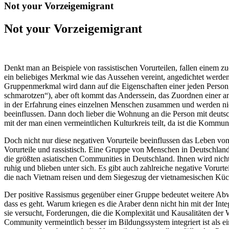
Not your Vorzeigemigrant
Not your Vorzeigemigrant
Denkt man an Beispiele von rassistischen Vorurteilen, fallen einem z
ein beliebiges Merkmal wie das Aussehen vereint, angedichtet werden
Gruppenmerkmal wird dann auf die Eigenschaften einer jeden Person,
schmarotzen“), aber oft kommt das Anderssein, das Zuordnen einer 
in der Erfahrung eines einzelnen Menschen zusammen und werden nic
beeinflussen. Dann doch lieber die Wohnung an die Person mit deuts
mit der man einen vermeintlichen Kulturkreis teilt, da ist die Kommun
Doch nicht nur diese negativen Vorurteile beeinflussen das Leben von
Vorurteile und rassistisch. Eine Gruppe von Menschen in Deutschland
die größten asiatischen Communities in Deutschland. Ihnen wird nicht
ruhig und blieben unter sich. Es gibt auch zahlreiche negative Vorur
die nach Vietnam reisen und dem Siegeszug der vietnamesischen Küch
Der positive Rassismus gegenüber einer Gruppe bedeutet weitere Abw
dass es geht. Warum kriegen es die Araber denn nicht hin mit der In
sie versucht, Forderungen, die die Komplexität und Kausalitäten der W
Community vermeintlich besser im Bildungssystem integriert ist als e