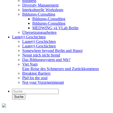
Business
Diversity Management
Interkulturelle Workshops
Bildungs-Consulting
Bildungs-Consulting
Bildungs-Consulting
MEDWING và VLab Berlin
Übersetzungsarbeiten
Laute(r) Geschichten
Laute(r) Geschichten
Laute(r) Geschichten
Somewhere beyond Berlin and Hanoi
Nennt mich nicht fremd
Das Bildungssystem und Wir?
Viet Nam
Eine Reise des Schmerzes und Zurückkommens
Breaking Barriers
Phở for the soul
Not your Vorzeigemigrant