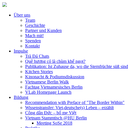
Über uns
Team
Geschichte
Partner und Kunden
Mach mit!
Spenden
Kontakt
Impulse
Trà Đá Chats
Quê hương có là chùm khế ngọt?
Publikation: Ist Zuhause da, wo die Sternfrüchte süß sin
Kitchen Stories
Kinonacht & Podiumsdiskussion
Vietnamese Berlin Walk
Fachtag Vietnamesisches Berlin
VLab Homepage Launch
Bildung
Recommendation with Preface of "The Border Within"
Wissenstransfer: Viet-deutsche(s) Leben – erzählt
Công dân Đức – bố mẹ Việt
Vietnam Stammtisch @HU Berlin
Meeting SoSe 2018