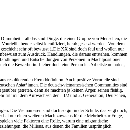
t, Dummheit – all das sind Dinge, die einer Gruppe von Menschen, die
Vourteilhabende selbst identifiziert, herab gesetzt werden. Von dem
geschieht sehr oft bewusst („Die XX sind doch faul und wollen nur
h unbewusst zum Ausdruck. Handlungen, die daraus entstehen, kommen
e Handlungen und Entscheidungen von Personen in Machtpositionen
uch die Bewerberin. Lieber doch eine Person ins Arbeitsteam holen,
us resultierenden Fremddefinition. Auch positive Vorurteile sind
 deutschen Asiat*innen. Die deutsch-vietnamesischen Communities sind
enüber getreten, denn sie machten ja keinen Ärger, seinen fleißig,
mehr tritt mit dem Aufwachsen der 1 1/2 und 2. Generation, Deutschen,
en. Die Vietnamesen sind doch so gut in der Schule, das zeigt doch,
er hat nur einen weiteren Machtzuwachs für die Mehrheit zur Folge,
 spielen viele Faktoren eine Rolle, warum eine migrantische
eziehungen, die Milieus, aus denen die Familien ursprünglich