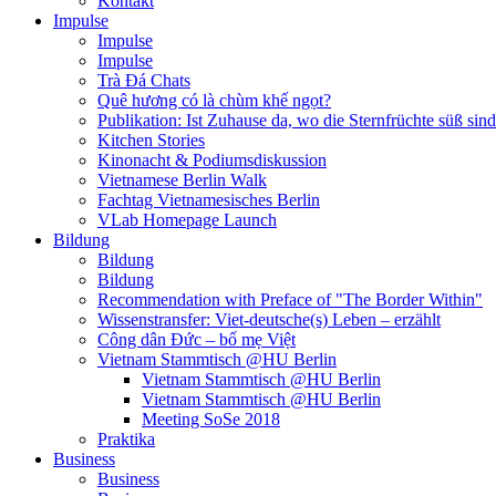
Kontakt
Impulse
Impulse
Impulse
Trà Đá Chats
Quê hương có là chùm khế ngọt?
Publikation: Ist Zuhause da, wo die Sternfrüchte süß sin
Kitchen Stories
Kinonacht & Podiumsdiskussion
Vietnamese Berlin Walk
Fachtag Vietnamesisches Berlin
VLab Homepage Launch
Bildung
Bildung
Bildung
Recommendation with Preface of "The Border Within"
Wissenstransfer: Viet-deutsche(s) Leben – erzählt
Công dân Đức – bố mẹ Việt
Vietnam Stammtisch @HU Berlin
Vietnam Stammtisch @HU Berlin
Vietnam Stammtisch @HU Berlin
Meeting SoSe 2018
Praktika
Business
Business