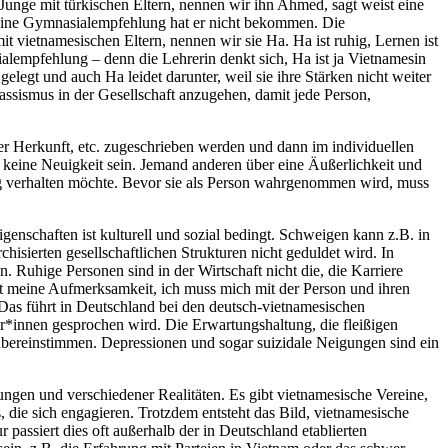
 Junge mit türkischen Eltern, nennen wir ihn Ahmed, sagt weist eine
 Eine Gymnasialempfehlung hat er nicht bekommen. Die
 vietnamesischen Eltern, nennen wir sie Ha. Ha ist ruhig, Lernen ist
sialempfehlung – denn die Lehrerin denkt sich, Ha ist ja Vietnamesin
legt und auch Ha leidet darunter, weil sie ihre Stärken nicht weiter
assismus in der Gesellschaft anzugehen, damit jede Person,
r Herkunft, etc. zugeschrieben werden und dann im individuellen
e keine Neuigkeit sein. Jemand anderen über eine Äußerlichkeit und
ang verhalten möchte. Bevor sie als Person wahrgenommen wird, muss
genschaften ist kulturell und sozial bedingt. Schweigen kann z.B. in
hisierten gesellschaftlichen Strukturen nicht geduldet wird. In
. Ruhige Personen sind in der Wirtschaft nicht die, die Karriere
cht meine Aufmerksamkeit, ich muss mich mit der Person und ihren
Das führt in Deutschland bei den deutsch-vietnamesischen
*innen gesprochen wird. Die Erwartungshaltung, die fleißigen
l übereinstimmen. Depressionen und sogar suizidale Neigungen sind ein
gen und verschiedener Realitäten. Es gibt vietnamesische Vereine,
die sich engagieren. Trotzdem entsteht das Bild, vietnamesische
 passiert dies oft außerhalb der in Deutschland etablierten