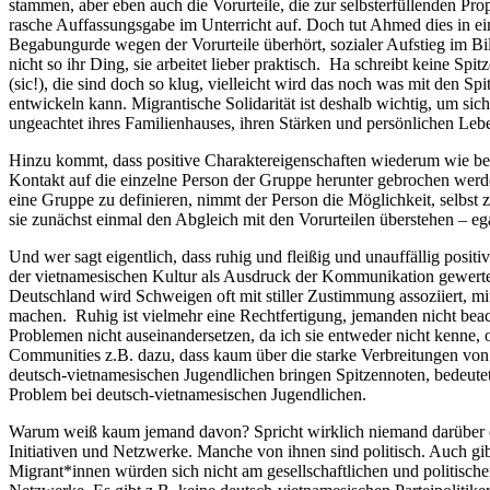
stammen, aber eben auch die Vorurteile, die zur selbsterfüllenden Pro
rasche Auffassungsgabe im Unterricht auf. Doch tut Ahmed dies in e
Begabungurde wegen der Vorurteile überhört, sozialer Aufstieg im Bil
nicht so ihr Ding, sie arbeitet lieber praktisch. Ha schreibt keine S
(sic!), die sind doch so klug, vielleicht wird das noch was mit den S
entwickeln kann. Migrantische Solidarität ist deshalb wichtig, um si
ungeachtet ihres Familienhauses, ihren Stärken und persönlichen L
Hinzu kommt, dass positive Charaktereigenschaften wiederum wie bei
Kontakt auf die einzelne Person der Gruppe herunter gebrochen werden
eine Gruppe zu definieren, nimmt der Person die Möglichkeit, selbst
sie zunächst einmal den Abgleich mit den Vorurteilen überstehen – ega
Und wer sagt eigentlich, dass ruhig und fleißig und unauffällig posit
der vietnamesischen Kultur als Ausdruck der Kommunikation gewertet we
Deutschland wird Schweigen oft mit stiller Zustimmung assoziiert, mit
machen. Ruhig ist vielmehr eine Rechtfertigung, jemanden nicht beac
Problemen nicht auseinandersetzen, da ich sie entweder nicht kenne,
Communities z.B. dazu, dass kaum über die starke Verbreitungen von
deutsch-vietnamesischen Jugendlichen bringen Spitzennoten, bedeutet 
Problem bei deutsch-vietnamesischen Jugendlichen.
Warum weiß kaum jemand davon? Spricht wirklich niemand darüber ode
Initiativen und Netzwerke. Manche von ihnen sind politisch. Auch gi
Migrant*innen würden sich nicht am gesellschaftlichen und politischen